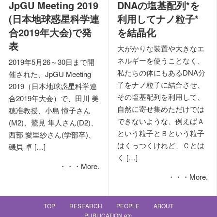
JpGU Meeting 2019
DNAの塩基配列*を
(日本地球惑星科学連
利用してナノ粒子*
合2019年大会)で発
を結晶化
表
大がかりな装置や大きなエ
ネルギーを使うことなく、
2019年5月26～30日まで開
私たちの体にもあるDNA分
催された、JpGU Meeting
子をナノ粒子に結合させ、
2019（日本地球惑星科学連
その塩基配列を利用して、
合2019年大会）で、田川 美
自然に寄せ集めただけでは
穂准教授、小島 憧子さん
できないような、例えばＡ
(M2)、鷲見 隼人さん(D2)、
という粒子とＢという粒子
西部 愛里紗さん(学部卒)、
はくっつくけれど、Ｃとは
磯貝 卓 […]
く […]
・・・More.
・・・More.
TOP
RESEARCH
PEOPLE
ABOUT
PUBLICATION etc.