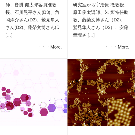
師、沓掛 健太郎客員准教
研究室から宇治原 徹教授、
授、石川晃平さん(D3)、角
原田俊太講師、朱 燦特任助
岡洋介さん(D3)、鷲見隼人
教、藤榮文博さん（D2)、
さん(D2)、藤榮文博さん(D
鷲見隼人さん（D2）、安藤
[…]
圭理さ […]
・・・More.
・・・More.