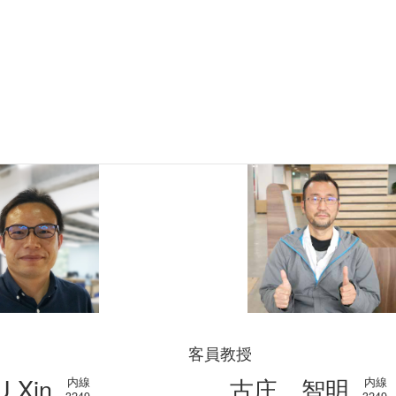
客員教授
U Xin
古庄 智明
内線
内線
3249
3249