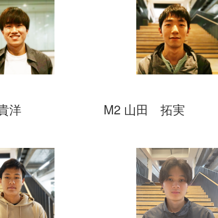
 貴洋
M2 山田 拓実