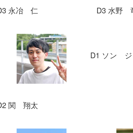
D3 永冶 仁
D3 水野
D1 ソン 
D2 関 翔太