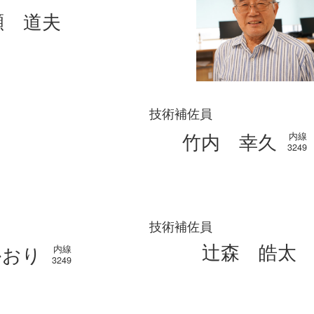
瀬 道夫
技術補佐員
竹内 幸久
内線
3249
技術補佐員
辻森 皓太
かおり
内線
3249