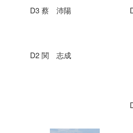
D3 蔡 沛陽
D2 関 志成