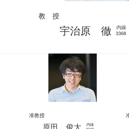
教 授
宇治原 徹
内線
3368
准教授
原田 俊太
内線
3249