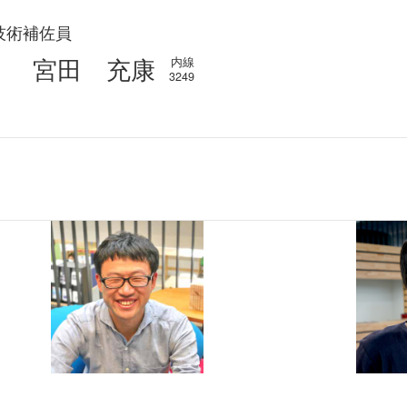
技術補佐員
宮田 充康
内線
3249