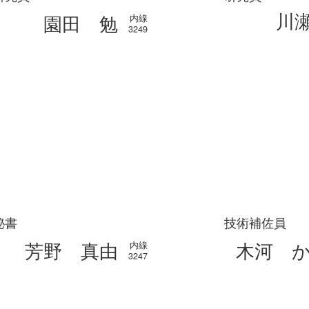
川
園田 勉
内線
3249
秘書
技術補佐員
芳野 真由
木河 
内線
3247