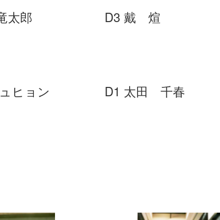
 竜太郎
D3 戴 煊
ジュヒョン
D1 太田 千春